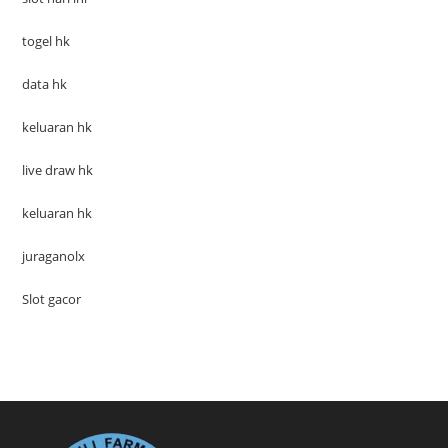
togel hk
data hk
keluaran hk
live draw hk
keluaran hk
juraganolx
Slot gacor