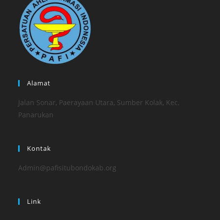
Alamat
Jalan Sonar, Paerayaan Utara, Sumber Kolak, Kec.
Panarukan
Kontak
Admin@pafisitubondokab.org
Link