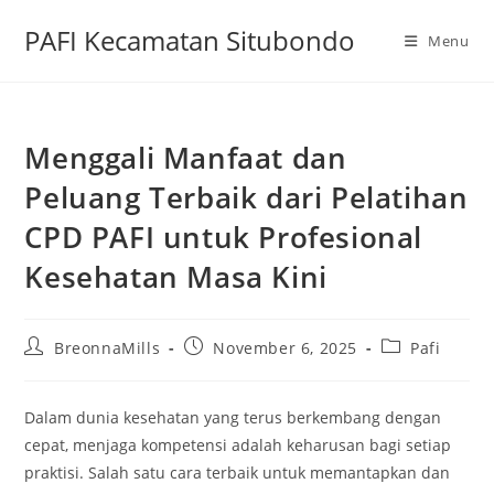
Skip
PAFI Kecamatan Situbondo
to
Menu
content
Menggali Manfaat dan
Peluang Terbaik dari Pelatihan
CPD PAFI untuk Profesional
Kesehatan Masa Kini
Post
Post
Post
BreonnaMills
November 6, 2025
Pafi
author:
published:
category:
Dalam dunia kesehatan yang terus berkembang dengan
cepat, menjaga kompetensi adalah keharusan bagi setiap
praktisi. Salah satu cara terbaik untuk memantapkan dan