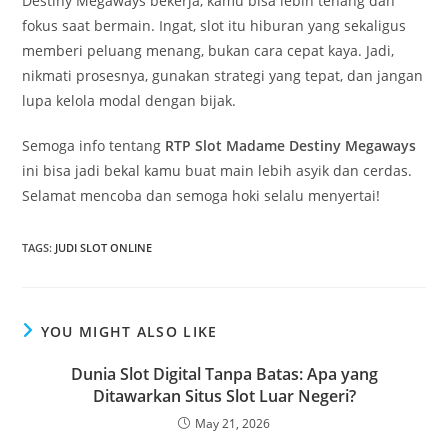
Destiny Megaways bekerja, kamu bisa lebih tenang dan
fokus saat bermain. Ingat, slot itu hiburan yang sekaligus
memberi peluang menang, bukan cara cepat kaya. Jadi,
nikmati prosesnya, gunakan strategi yang tepat, dan jangan
lupa kelola modal dengan bijak.
Semoga info tentang
RTP Slot Madame Destiny Megaways
ini bisa jadi bekal kamu buat main lebih asyik dan cerdas.
Selamat mencoba dan semoga hoki selalu menyertai!
TAGS
:
JUDI SLOT ONLINE
YOU MIGHT ALSO LIKE
Dunia Slot Digital Tanpa Batas: Apa yang
Ditawarkan Situs Slot Luar Negeri?
May 21, 2026