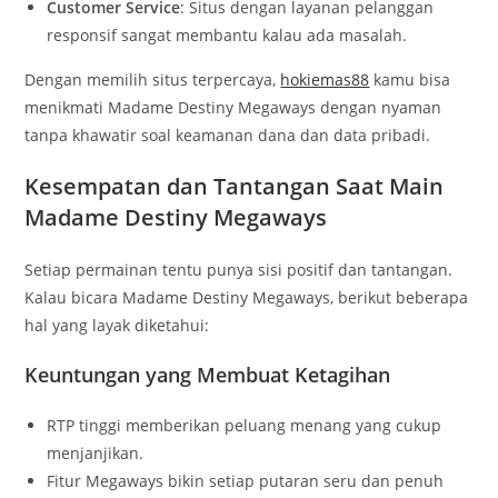
Customer Service
: Situs dengan layanan pelanggan
responsif sangat membantu kalau ada masalah.
Dengan memilih situs terpercaya,
hokiemas88
kamu bisa
menikmati Madame Destiny Megaways dengan nyaman
tanpa khawatir soal keamanan dana dan data pribadi.
Kesempatan dan Tantangan Saat Main
Madame Destiny Megaways
Setiap permainan tentu punya sisi positif dan tantangan.
Kalau bicara Madame Destiny Megaways, berikut beberapa
hal yang layak diketahui:
Keuntungan yang Membuat Ketagihan
RTP tinggi memberikan peluang menang yang cukup
menjanjikan.
Fitur Megaways bikin setiap putaran seru dan penuh