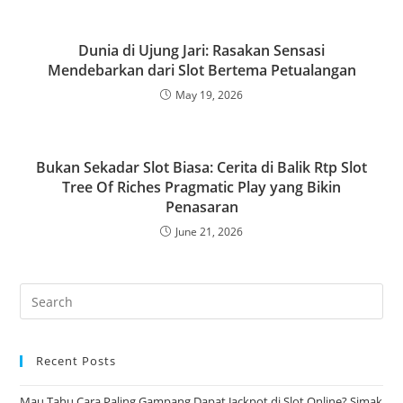
Dunia di Ujung Jari: Rasakan Sensasi
Mendebarkan dari Slot Bertema Petualangan
May 19, 2026
Bukan Sekadar Slot Biasa: Cerita di Balik Rtp Slot
Tree Of Riches Pragmatic Play yang Bikin
Penasaran
June 21, 2026
Pre
Es
to
Recent Posts
clo
the
Mau Tahu Cara Paling Gampang Dapat Jackpot di Slot Online? Simak