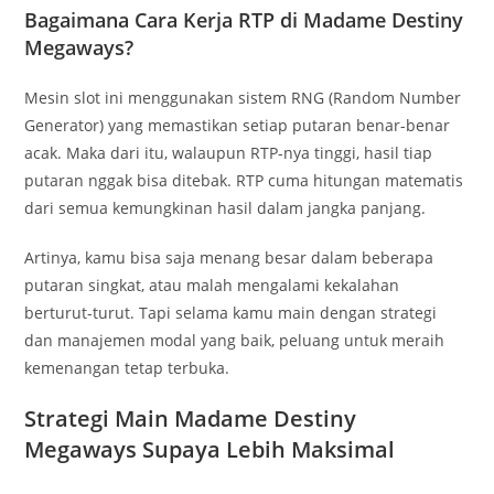
Bagaimana Cara Kerja RTP di Madame Destiny
Megaways?
Mesin slot ini menggunakan sistem RNG (Random Number
Generator) yang memastikan setiap putaran benar-benar
acak. Maka dari itu, walaupun RTP-nya tinggi, hasil tiap
putaran nggak bisa ditebak. RTP cuma hitungan matematis
dari semua kemungkinan hasil dalam jangka panjang.
Artinya, kamu bisa saja menang besar dalam beberapa
putaran singkat, atau malah mengalami kekalahan
berturut-turut. Tapi selama kamu main dengan strategi
dan manajemen modal yang baik, peluang untuk meraih
kemenangan tetap terbuka.
Strategi Main Madame Destiny
Megaways Supaya Lebih Maksimal