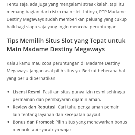
Tentu saja, ada juga yang mengalami streak kalah, tapi itu
memang bagian dari risiko main slot. Intinya, RTP Madame
Destiny Megaways sudah memberikan peluang yang cukup
baik bagi siapa saja yang ingin mencoba peruntungan.
Tips Memilih Situs Slot yang Tepat untuk
Main Madame Destiny Megaways
Kalau kamu mau coba peruntungan di Madame Destiny
Megaways, jangan asal pilih situs ya. Berikut beberapa hal
yang perlu diperhatikan:
Lisensi Resmi
: Pastikan situs punya izin resmi sehingga
permainan dan pembayaran dijamin aman.
Review dan Reputasi
: Cari tahu pengalaman pemain
lain tentang layanan dan kecepatan payout.
Bonus dan Promosi
: Pilih situs yang menawarkan bonus
menarik tapi syaratnya wajar.