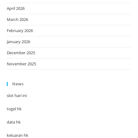
April 2026
March 2026
February 2026
January 2026
December 2025
November 2025
News
slot hari ini
togel hk
data hk
keluaran hk