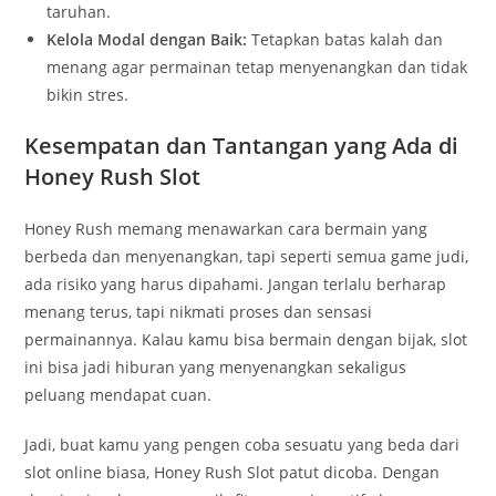
taruhan.
Kelola Modal dengan Baik:
Tetapkan batas kalah dan
menang agar permainan tetap menyenangkan dan tidak
bikin stres.
Kesempatan dan Tantangan yang Ada di
Honey Rush Slot
Honey Rush memang menawarkan cara bermain yang
berbeda dan menyenangkan, tapi seperti semua game judi,
ada risiko yang harus dipahami. Jangan terlalu berharap
menang terus, tapi nikmati proses dan sensasi
permainannya. Kalau kamu bisa bermain dengan bijak, slot
ini bisa jadi hiburan yang menyenangkan sekaligus
peluang mendapat cuan.
Jadi, buat kamu yang pengen coba sesuatu yang beda dari
slot online biasa, Honey Rush Slot patut dicoba. Dengan