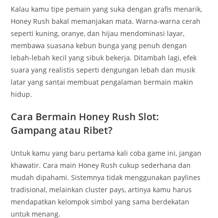
Kalau kamu tipe pemain yang suka dengan grafis menarik,
Honey Rush bakal memanjakan mata. Warna-warna cerah
seperti kuning, oranye, dan hijau mendominasi layar,
membawa suasana kebun bunga yang penuh dengan
lebah-lebah kecil yang sibuk bekerja. Ditambah lagi, efek
suara yang realistis seperti dengungan lebah dan musik
latar yang santai membuat pengalaman bermain makin
hidup.
Cara Bermain Honey Rush Slot:
Gampang atau Ribet?
Untuk kamu yang baru pertama kali coba game ini, jangan
khawatir. Cara main Honey Rush cukup sederhana dan
mudah dipahami. Sistemnya tidak menggunakan paylines
tradisional, melainkan cluster pays, artinya kamu harus
mendapatkan kelompok simbol yang sama berdekatan
untuk menang.