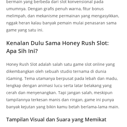
bermain yang berbeda dari slot konvensional pada
umumnya. Dengan grafis penuh warna, fitur bonus
melimpah, dan mekanisme permainan yang mengasyikkan,
nggak heran kalau banyak pemain mulai penasaran sama
game yang satu ini.
Kenalan Dulu Sama Honey Rush Slot:
Apa Sih Ini?
Honey Rush Slot adalah salah satu game slot online yang
dikembangkan oleh sebuah studio ternama di dunia
iGaming. Tema utamanya berpusat pada lebah dan madu,
lengkap dengan animasi lucu serta latar belakang yang
cerah dan menyenangkan. Tapi jangan salah, meskipun
tampilannya terkesan manis dan ringan, game ini punya
banyak kejutan yang bikin kamu betah berlama-lama main.
Tampilan Visual dan Suara yang Memikat