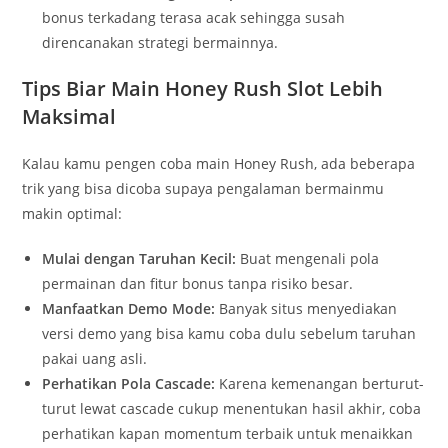
bonus terkadang terasa acak sehingga susah
direncanakan strategi bermainnya.
Tips Biar Main Honey Rush Slot Lebih
Maksimal
Kalau kamu pengen coba main Honey Rush, ada beberapa
trik yang bisa dicoba supaya pengalaman bermainmu
makin optimal:
Mulai dengan Taruhan Kecil:
Buat mengenali pola
permainan dan fitur bonus tanpa risiko besar.
Manfaatkan Demo Mode:
Banyak situs menyediakan
versi demo yang bisa kamu coba dulu sebelum taruhan
pakai uang asli.
Perhatikan Pola Cascade:
Karena kemenangan berturut-
turut lewat cascade cukup menentukan hasil akhir, coba
perhatikan kapan momentum terbaik untuk menaikkan