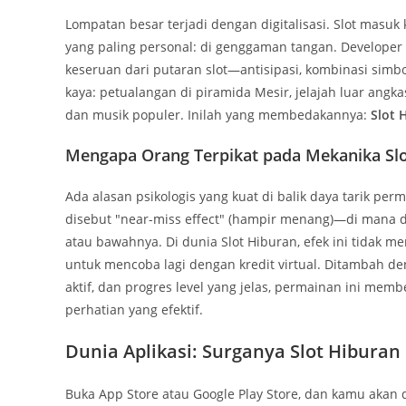
Lompatan besar terjadi dengan digitalisasi. Slot masuk
yang paling personal: di genggaman tangan. Developer
keseruan dari putaran slot—antisipasi, kombinasi si
kaya: petualangan di piramida Mesir, jelajah luar angk
dan musik populer. Inilah yang membedakannya:
Slot 
Mengapa Orang Terpikat pada Mekanika Slo
Ada alasan psikologis yang kuat di balik daya tarik pe
disebut "near-miss effect" (hampir menang)—di mana du
atau bawahnya. Di dunia Slot Hiburan, efek ini tidak m
untuk mencoba lagi dengan kredit virtual. Ditambah de
aktif, dan progres level yang jelas, permainan ini mem
perhatian yang efektif.
Dunia Aplikasi: Surganya Slot Hiburan 
Buka App Store atau Google Play Store, dan kamu akan di