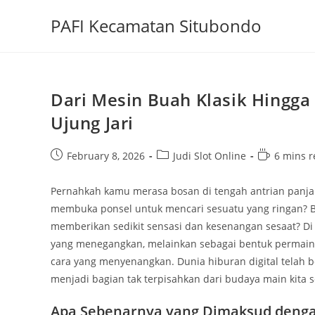
Skip
PAFI Kecamatan Situbondo
to
content
Dari Mesin Buah Klasik Hingga D
Ujung Jari
Post
Post
Reading
February 8, 2026
Judi Slot Online
6 mins 
published:
category:
time:
Pernahkah kamu merasa bosan di tengah antrian panja
membuka ponsel untuk mencari sesuatu yang ringan? Buk
memberikan sedikit sensasi dan kesenangan sesaat? Di s
yang menegangkan, melainkan sebagai bentuk permaina
cara yang menyenangkan. Dunia hiburan digital telah b
menjadi bagian tak terpisahkan dari budaya main kita s
Apa Sebenarnya yang Dimaksud denga