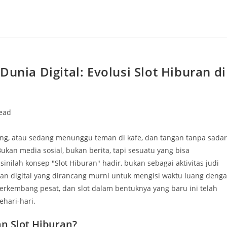
unia Digital: Evolusi Slot Hiburan di
read
ng, atau sedang menunggu teman di kafe, dan tangan tanpa sadar
an media sosial, bukan berita, tapi sesuatu yang bisa
inilah konsep "Slot Hiburan" hadir, bukan sebagai aktivitas judi
n digital yang dirancang murni untuk mengisi waktu luang deng
erkembang pesat, dan slot dalam bentuknya yang baru ini telah
ehari-hari.
n Slot Hiburan?