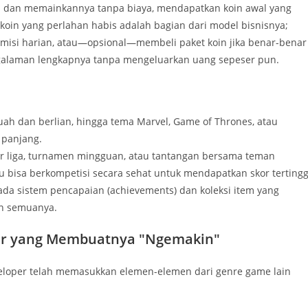
dan memainkannya tanpa biaya, mendapatkan koin awal yang
koin yang perlahan habis adalah bagian dari model bisnisnya;
misi harian, atau—opsional—membeli paket koin jika benar-benar
engalaman lengkapnya tanpa mengeluarkan uang sepeser pun.
buah dan berlian, hingga tema Marvel, Game of Thrones, atau
 panjang.
ur liga, turnamen mingguan, atau tantangan bersama teman
 bisa berkompetisi secara sehat untuk mendapatkan skor tertingg
da sistem pencapaian (achievements) dan koleksi item yang
n semuanya.
tur yang Membuatnya "Ngemakin"
veloper telah memasukkan elemen-elemen dari genre game lain