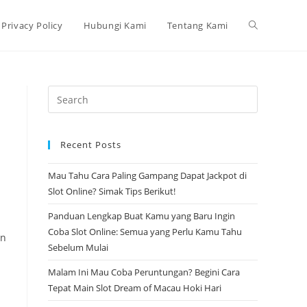
Toggle
Privacy Policy
Hubungi Kami
Tentang Kami
website
Press
Escape
search
to
Recent Posts
close
the
Mau Tahu Cara Paling Gampang Dapat Jackpot di
search
Slot Online? Simak Tips Berikut!
panel.
Panduan Lengkap Buat Kamu yang Baru Ingin
Coba Slot Online: Semua yang Perlu Kamu Tahu
an
Sebelum Mulai
Malam Ini Mau Coba Peruntungan? Begini Cara
Tepat Main Slot Dream of Macau Hoki Hari