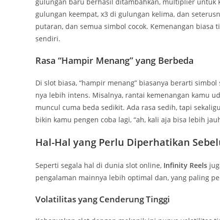
gulungan baru berhasil ditambahkan, multiplier untuk k
gulungan keempat, x3 di gulungan kelima, dan seterus
putaran, dan semua simbol cocok. Kemenangan biasa ti
sendiri.
Rasa “Hampir Menang” yang Berbeda
Di slot biasa, “hampir menang” biasanya berarti simbol 
nya lebih intens. Misalnya, rantai kemenangan kamu ud
muncul cuma beda sedikit. Ada rasa sedih, tapi sekali
bikin kamu pengen coba lagi, “ah, kali aja bisa lebih jauh
Hal-Hal yang Perlu Diperhatikan Sebe
Seperti segala hal di dunia slot online,
Infinity Reels
jug
pengalaman mainnya lebih optimal dan, yang paling pe
Volatilitas yang Cenderung Tinggi