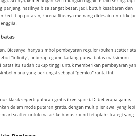
nggi. Artinya, kemenangan kecil mungkin nggak terlalu sering, tapi
 panjang, hasilnya bisa sangat besar. Jadi, butuh kesabaran dan
kecil tiap putaran, karena fitusnya memang didesain untuk kejar
enggila.
mbatas
 Biasanya, hanya simbol pembayaran reguler (bukan scatter at
isebut “infinity”, beberapa game kadang punya batas maksimum
api batas itu sudah cukup tinggi untuk memberikan pembayaran ya
simbol mana yang berfungsi sebagai “pemicu” rantai ini.
us klasik seperti putaran gratis (free spins). Di beberapa game,
ainkan dalam mode putaran gratis, dengan multiplier awal yang leb
ncari scatter untuk masuk ke bonus round tetaplah strategi yang