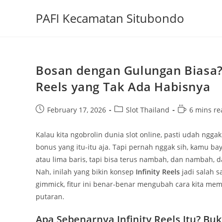
Skip
PAFI Kecamatan Situbondo
to
content
Bosan dengan Gulungan Biasa? 
Reels yang Tak Ada Habisnya
Post
Post
Reading
February 17, 2026
Slot Thailand
6 mins re
published:
category:
time:
Kalau kita ngobrolin dunia slot online, pasti udah ngga
bonus yang itu-itu aja. Tapi pernah nggak sih, kamu b
atau lima baris, tapi bisa terus nambah, dan nambah
Nah, inilah yang bikin konsep
Infinity Reels
jadi salah s
gimmick, fitur ini benar-benar mengubah cara kita m
putaran.
Apa Sebenarnya Infinity Reels Itu? Buk