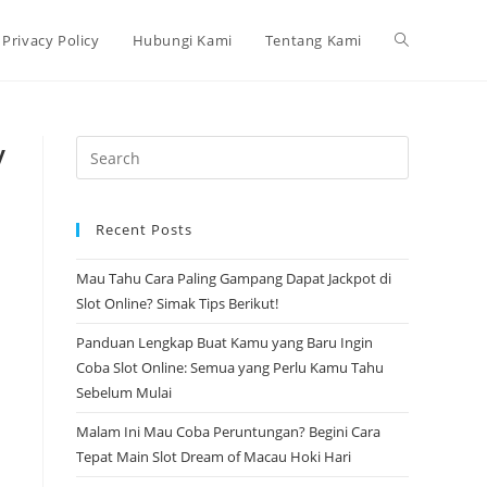
Toggle
Privacy Policy
Hubungi Kami
Tentang Kami
website
y
Press
Escape
search
to
Recent Posts
close
the
Mau Tahu Cara Paling Gampang Dapat Jackpot di
search
Slot Online? Simak Tips Berikut!
panel.
a
Panduan Lengkap Buat Kamu yang Baru Ingin
Coba Slot Online: Semua yang Perlu Kamu Tahu
Sebelum Mulai
Malam Ini Mau Coba Peruntungan? Begini Cara
Tepat Main Slot Dream of Macau Hoki Hari