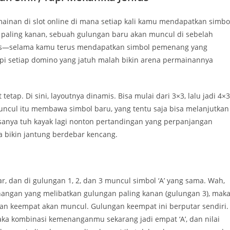
inan di slot online di mana setiap kali kamu mendapatkan simbo
paling kanan, sebuah gulungan baru akan muncul di sebelah
itis—selama kamu terus mendapatkan simbol pemenang yang
tapi setiap domino yang jatuh malah bikin arena permainannya
etap. Di sini, layoutnya dinamis. Bisa mulai dari 3×3, lalu jadi 4×3
uncul itu membawa simbol baru, yang tentu saja bisa melanjutkan
anya tuh kayak lagi nonton pertandingan yang perpanjangan
a bikin jantung berdebar kencang.
, dan di gulungan 1, 2, dan 3 muncul simbol ‘A’ yang sama. Wah,
nangan yang melibatkan gulungan paling kanan (gulungan 3), mak
n keempat akan muncul. Gulungan keempat ini berputar sendiri.
maka kombinasi kemenanganmu sekarang jadi empat ‘A’, dan nilai