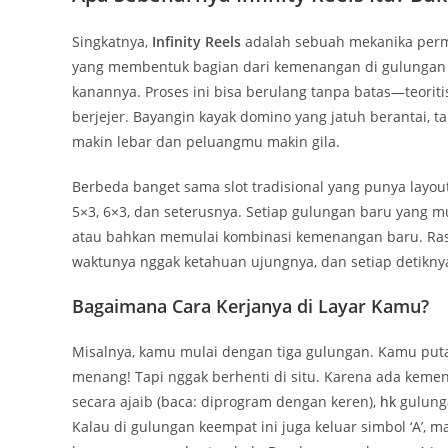
Singkatnya,
Infinity Reels
adalah sebuah mekanika perma
yang membentuk bagian dari kemenangan di gulungan 
kanannya. Proses ini bisa berulang tanpa batas—teor
berjejer. Bayangin kayak domino yang jatuh berantai, 
makin lebar dan peluangmu makin gila.
Berbeda banget sama slot tradisional yang punya layout t
5×3, 6×3, dan seterusnya. Setiap gulungan baru yang m
atau bahkan memulai kombinasi kemenangan baru. Ras
waktunya nggak ketahuan ujungnya, dan setiap detikny
Bagaimana Cara Kerjanya di Layar Kamu?
Misalnya, kamu mulai dengan tiga gulungan. Kamu putar
menang! Tapi nggak berhenti di situ. Karena ada keme
secara ajaib (baca: diprogram dengan keren),
hk
gulunga
Kalau di gulungan keempat ini juga keluar simbol ‘A’, 