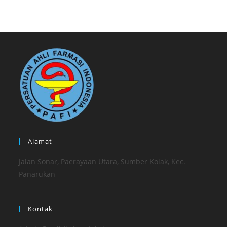
Alamat
Jalan Sonar, Paerayaan Utara, Sumber Kolak, Kec.
Panarukan
Kontak