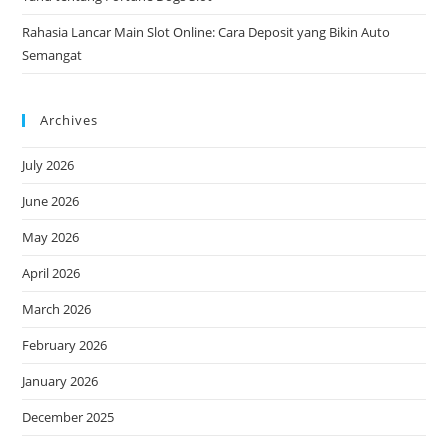
Rahasia Lancar Main Slot Online: Cara Deposit yang Bikin Auto
Semangat
Archives
July 2026
June 2026
May 2026
April 2026
March 2026
February 2026
January 2026
December 2025