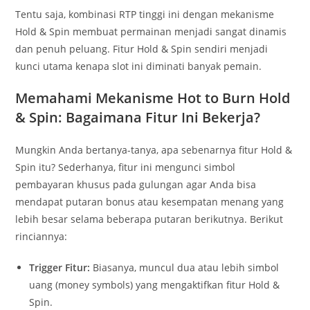
Tentu saja, kombinasi RTP tinggi ini dengan mekanisme
Hold & Spin membuat permainan menjadi sangat dinamis
dan penuh peluang. Fitur Hold & Spin sendiri menjadi
kunci utama kenapa slot ini diminati banyak pemain.
Memahami Mekanisme Hot to Burn Hold
& Spin: Bagaimana Fitur Ini Bekerja?
Mungkin Anda bertanya-tanya, apa sebenarnya fitur Hold &
Spin itu? Sederhanya, fitur ini mengunci simbol
pembayaran khusus pada gulungan agar Anda bisa
mendapat putaran bonus atau kesempatan menang yang
lebih besar selama beberapa putaran berikutnya. Berikut
rinciannya:
Trigger Fitur:
Biasanya, muncul dua atau lebih simbol
uang (money symbols) yang mengaktifkan fitur Hold &
Spin.