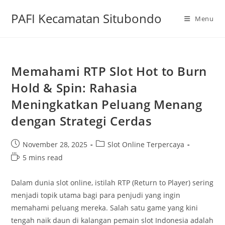
Skip
PAFI Kecamatan Situbondo
to
Menu
content
Memahami RTP Slot Hot to Burn
Hold & Spin: Rahasia
Meningkatkan Peluang Menang
dengan Strategi Cerdas
Post
Post
November 28, 2025
Slot Online Terpercaya
published:
category:
Reading
5 mins read
time:
Dalam dunia slot online, istilah RTP (Return to Player) sering
menjadi topik utama bagi para penjudi yang ingin
memahami peluang mereka. Salah satu game yang kini
tengah naik daun di kalangan pemain slot Indonesia adalah