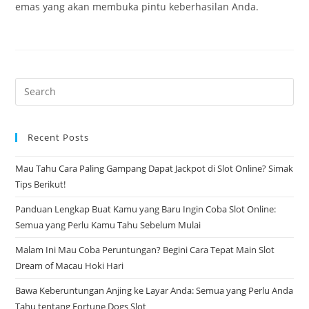
emas yang akan membuka pintu keberhasilan Anda.
Pre
Es
to
Recent Posts
clo
the
Mau Tahu Cara Paling Gampang Dapat Jackpot di Slot Online? Simak
sea
Tips Berikut!
pan
Panduan Lengkap Buat Kamu yang Baru Ingin Coba Slot Online:
Semua yang Perlu Kamu Tahu Sebelum Mulai
Malam Ini Mau Coba Peruntungan? Begini Cara Tepat Main Slot
Dream of Macau Hoki Hari
Bawa Keberuntungan Anjing ke Layar Anda: Semua yang Perlu Anda
Tahu tentang Fortune Dogs Slot