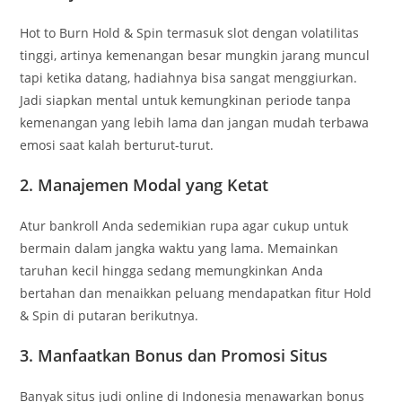
Hot to Burn Hold & Spin termasuk slot dengan volatilitas
tinggi, artinya kemenangan besar mungkin jarang muncul
tapi ketika datang, hadiahnya bisa sangat menggiurkan.
Jadi siapkan mental untuk kemungkinan periode tanpa
kemenangan yang lebih lama dan jangan mudah terbawa
emosi saat kalah berturut-turut.
2. Manajemen Modal yang Ketat
Atur bankroll Anda sedemikian rupa agar cukup untuk
bermain dalam jangka waktu yang lama. Memainkan
taruhan kecil hingga sedang memungkinkan Anda
bertahan dan menaikkan peluang mendapatkan fitur Hold
& Spin di putaran berikutnya.
3. Manfaatkan Bonus dan Promosi Situs
Banyak situs judi online di Indonesia menawarkan bonus