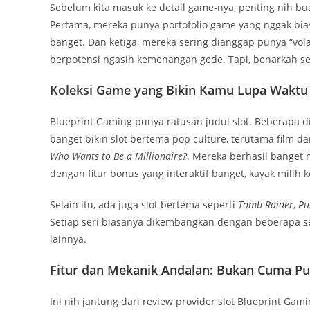
Sebelum kita masuk ke detail game-nya, penting nih bu
Pertama, mereka punya portofolio game yang nggak bia
banget. Dan ketiga, mereka sering dianggap punya “volati
berpotensi ngasih kemenangan gede. Tapi, benarkah sem
Koleksi Game yang Bikin Kamu Lupa Waktu
Blueprint Gaming punya ratusan judul slot. Beberapa d
banget bikin slot bertema pop culture, terutama film da
Who Wants to Be a Millionaire?
. Mereka berhasil banget 
dengan fitur bonus yang interaktif banget, kayak milih 
Selain itu, ada juga slot bertema seperti
Tomb Raider
,
Pu
Setiap seri biasanya dikembangkan dengan beberapa sek
lainnya.
Fitur dan Mekanik Andalan: Bukan Cuma Pu
Ini nih jantung dari review provider slot Blueprint Ga