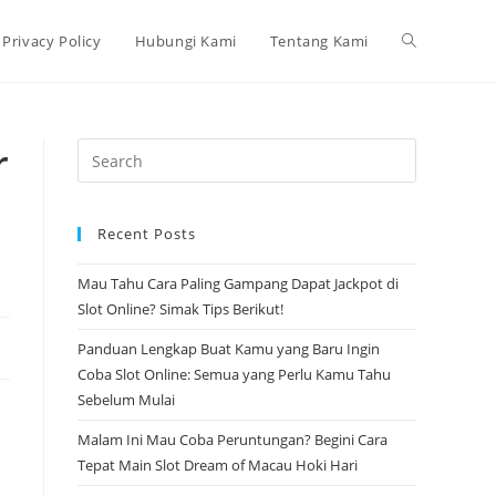
Toggle
Privacy Policy
Hubungi Kami
Tentang Kami
website
r
Press
Escape
search
to
Recent Posts
close
the
Mau Tahu Cara Paling Gampang Dapat Jackpot di
search
Slot Online? Simak Tips Berikut!
panel.
Panduan Lengkap Buat Kamu yang Baru Ingin
Coba Slot Online: Semua yang Perlu Kamu Tahu
Sebelum Mulai
Malam Ini Mau Coba Peruntungan? Begini Cara
Tepat Main Slot Dream of Macau Hoki Hari