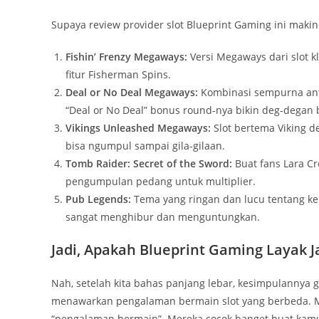
Supaya review provider slot Blueprint Gaming ini makin a
Fishin’ Frenzy Megaways:
Versi Megaways dari slot k
fitur Fisherman Spins.
Deal or No Deal Megaways:
Kombinasi sempurna ant
“Deal or No Deal” bonus round-nya bikin deg-degan
Vikings Unleashed Megaways:
Slot bertema Viking de
bisa ngumpul sampai gila-gilaan.
Tomb Raider: Secret of the Sword:
Buat fans Lara Cro
pengumpulan pedang untuk multiplier.
Pub Legends:
Tema yang ringan dan lucu tentang kehi
sangat menghibur dan menguntungkan.
Jadi, Apakah Blueprint Gaming Layak J
Nah, setelah kita bahas panjang lebar, kesimpulannya
menawarkan pengalaman bermain slot yang berbeda. M
“pengalaman bermain”. Mereka cocok banget buat kamu