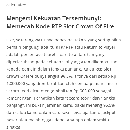
calculated.
Mengerti Kekuatan Tersembunyi:
Memecah Kode RTP Slot Crown Of Fire
Oke, sekarang waktunya bahas hal teknis yang sering bikin
pemain bingung: apa itu RTP? RTP atau Return to Player
adalah persentase teoretis dari total taruhan yang
dipertaruhkan pada sebuah slot yang akan dikembalikan
kepada pemain dalam jangka panjang. Kalau
Rtp Slot
Crown Of Fire
punya angka 96.5%, artinya dari setiap Rp
1.000.000 yang dipertaruhkan oleh semua pemain, mesin
secara teori akan mengembalikan Rp 965.000 sebagai
kemenangan. Perhatikan kata “secara teori” dan “jangka
panjang”. Ini bukan jaminan kamu bakal menang 96.5%
dari saldo kamu dalam satu sesi—bisa aja kamu jackpot
besar atau malah nggak dapet apa-apa dalam waktu
singkat.