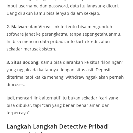
input username dan password, data itu langsung dicuri.
Uang di akun kamu bisa lenyap dalam sekejap.
2. Malware dan Virus:
Link tertentu bisa mengunduh
software jahat ke perangkatmu tanpa sepengetahuanmu.
Ini bisa mencuri data pribadi, info kartu kredit, atau
sekadar merusak sistem.
3. Situs Bodong:
Kamu bisa diarahkan ke situs “kloningan”
yang nggak ada kaitannya dengan situs asli. Deposit
diterima, tapi ketika menang, withdraw nggak akan pernah
diproses.
Jadi, mencari link alternatif itu bukan sekadar “cari yang
bisa dibuka”, tapi “cari yang benar-benar aman dan
terpercaya”.
Langkah-Langkah Detective Pribadi