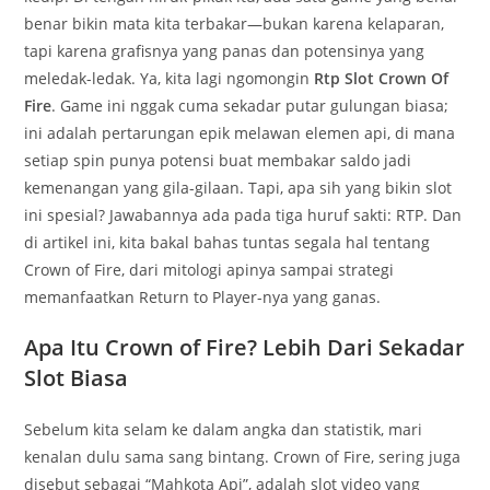
benar bikin mata kita terbakar—bukan karena kelaparan,
tapi karena grafisnya yang panas dan potensinya yang
meledak-ledak. Ya, kita lagi ngomongin
Rtp Slot Crown Of
Fire
. Game ini nggak cuma sekadar putar gulungan biasa;
ini adalah pertarungan epik melawan elemen api, di mana
setiap spin punya potensi buat membakar saldo jadi
kemenangan yang gila-gilaan. Tapi, apa sih yang bikin slot
ini spesial? Jawabannya ada pada tiga huruf sakti: RTP. Dan
di artikel ini, kita bakal bahas tuntas segala hal tentang
Crown of Fire, dari mitologi apinya sampai strategi
memanfaatkan Return to Player-nya yang ganas.
Apa Itu Crown of Fire? Lebih Dari Sekadar
Slot Biasa
Sebelum kita selam ke dalam angka dan statistik, mari
kenalan dulu sama sang bintang. Crown of Fire, sering juga
disebut sebagai “Mahkota Api”, adalah slot video yang