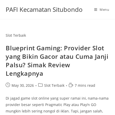
Skip
PAFI Kecamatan Situbondo
to
Menu
content
Slot Terbaik
Blueprint Gaming: Provider Slot
yang Bikin Gacor atau Cuma Janji
Palsu? Simak Review
Lengkapnya
Post
Post
Reading
May 30, 2026
Slot Terbaik
7 mins read
published:
category:
time:
Di jagad game slot online yang super ramai ini, nama-nama
provider besar seperti Pragmatic Play atau Play’n GO
mungkin lebih sering nongol di iklan. Tapi, jangan salah,