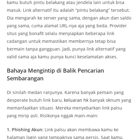
kamu butuh pintu belakang atau jendela lain untuk bisa
masuk. Link alternatif itu adalah “pintu belakang” tersebut.
Dia mengarah ke server yang sama, dengan akun dan saldo
yang sama, cuma alamat URL-nya aja yang beda. Provider
situs yang bonafit selalu menyiapkan beberapa link
cadangan untuk memastikan membernya tetap bisa
bermain tanpa gangguan. Jadi, punya link alternatif yang
valid sama aja kamu punya kunci keselamatan akses.
Bahaya Mengintip di Balik Pencarian
Sembarangan
Di sinilah medan ranjunya. Karena banyak pemain yang
desperate butuh link baru,
keluaran hk
banyak oknum yang
memanfaatkan situasi. Mereka menyebarkan link palsu
yang mirip asli. Risikonya nggak main-main:
1. Phishing Akun:
Link palsu akan membawa kamu ke
halaman login yang tampaknya sama persis. Saat kamu