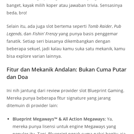
banget, kayak milih koper atau jawaban trivia. Sensasinya
beda, bro!
Selain itu, ada juga slot bertema seperti
Tomb Raider
,
Pub
Legends
, dan
Fishin’ Frenzy
yang punya basis penggemar
fanatik. Setiap seri biasanya dikembangkan dengan
beberapa sekuel, jadi kalau kamu suka satu mekanik, kamu
bisa explore varian lainnya.
Fitur dan Mekanik Andalan: Bukan Cuma Putar
dan Doa
Ini nih jantung dari review provider slot Blueprint Gaming.
Mereka punya beberapa fitur signature yang jarang
ditemuin di provider lain:
Blueprint Megaways™ & All Action Megaways:
Ya,
mereka punya lisensi untuk engine Megaways yang
populer itu. Tapi, Blueprint nggak cuma pakai begitu aja.