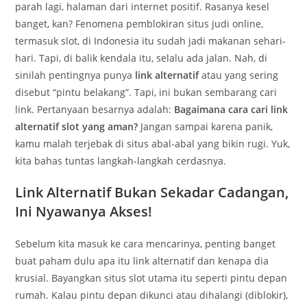
parah lagi, halaman dari internet positif. Rasanya kesel
banget, kan? Fenomena pemblokiran situs judi online,
termasuk slot, di Indonesia itu sudah jadi makanan sehari-
hari. Tapi, di balik kendala itu, selalu ada jalan. Nah, di
sinilah pentingnya punya
link alternatif
atau yang sering
disebut “pintu belakang”. Tapi, ini bukan sembarang cari
link. Pertanyaan besarnya adalah:
Bagaimana cara cari link
alternatif slot yang aman?
Jangan sampai karena panik,
kamu malah terjebak di situs abal-abal yang bikin rugi. Yuk,
kita bahas tuntas langkah-langkah cerdasnya.
Link Alternatif Bukan Sekadar Cadangan,
Ini Nyawanya Akses!
Sebelum kita masuk ke cara mencarinya, penting banget
buat paham dulu apa itu link alternatif dan kenapa dia
krusial. Bayangkan situs slot utama itu seperti pintu depan
rumah. Kalau pintu depan dikunci atau dihalangi (diblokir),