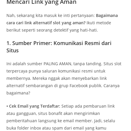
Mencari Link yang Aman
Nah, sekarang kita masuk ke inti pertanyaan:
Bagaimana
cara cari link alternatif slot yang aman?
Ikuti metode
berikut seperti seorang detektif yang hati-hati.
1. Sumber Primer: Komunikasi Resmi dari
Situs
Ini adalah sumber PALING AMAN, tanpa tanding. Situs slot
terpercaya punya saluran komunikasi resmi untuk
membernya. Mereka nggak akan menyebarkan link
alternatif sembarangan di grup Facebook publik. Caranya
bagaimana?
• Cek Email yang Terdaftar:
Setiap ada pembaruan link
atau gangguan, situs bonafit akan mengirimkan
pemberitahuan langsung ke email member. Jadi, selalu
buka folder inbox atau spam dari email yang kamu