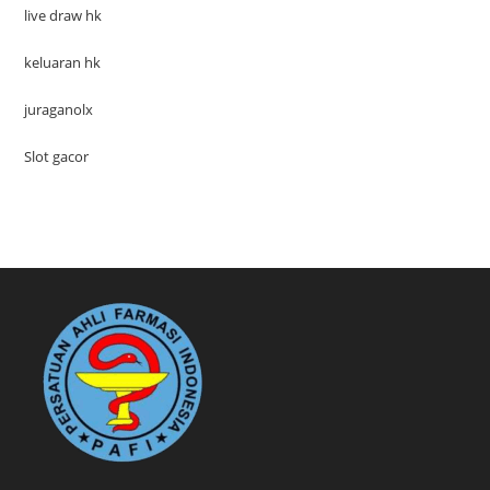
live draw hk
keluaran hk
juraganolx
Slot gacor