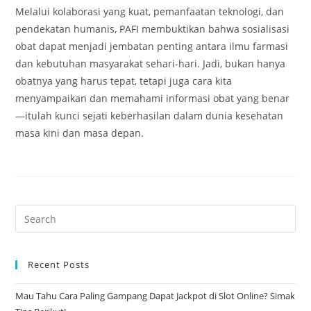
Melalui kolaborasi yang kuat, pemanfaatan teknologi, dan
pendekatan humanis, PAFI membuktikan bahwa sosialisasi
obat dapat menjadi jembatan penting antara ilmu farmasi
dan kebutuhan masyarakat sehari-hari. Jadi, bukan hanya
obatnya yang harus tepat, tetapi juga cara kita
menyampaikan dan memahami informasi obat yang benar
—itulah kunci sejati keberhasilan dalam dunia kesehatan
masa kini dan masa depan.
Pre
Es
to
Recent Posts
clo
the
Mau Tahu Cara Paling Gampang Dapat Jackpot di Slot Online? Simak
sea