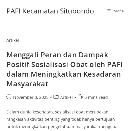
Skip
PAFI Kecamatan Situbondo
to
Menu
content
Artikel
Menggali Peran dan Dampak
Positif Sosialisasi Obat oleh PAFI
dalam Meningkatkan Kesadaran
Masyarakat
Post
Post
Reading
November 3, 2025
Artikel
5 mins read
published:
category:
time:
Dalam dunia kesehatan, sosialisasi obat merupakan
rangkaian aktivitas penting yang tidak hanya bertujuan
untuk meningkatkan pengetahuan masyarakat mengenai