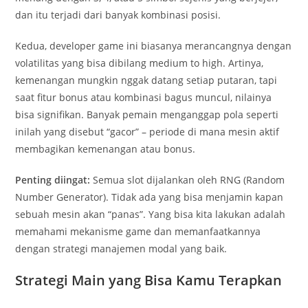
dan itu terjadi dari banyak kombinasi posisi.
Kedua, developer game ini biasanya merancangnya dengan
volatilitas yang bisa dibilang medium to high. Artinya,
kemenangan mungkin nggak datang setiap putaran, tapi
saat fitur bonus atau kombinasi bagus muncul, nilainya
bisa signifikan. Banyak pemain menganggap pola seperti
inilah yang disebut “gacor” – periode di mana mesin aktif
membagikan kemenangan atau bonus.
Penting diingat:
Semua slot dijalankan oleh RNG (Random
Number Generator). Tidak ada yang bisa menjamin kapan
sebuah mesin akan “panas”. Yang bisa kita lakukan adalah
memahami mekanisme game dan memanfaatkannya
dengan strategi manajemen modal yang baik.
Strategi Main yang Bisa Kamu Terapkan