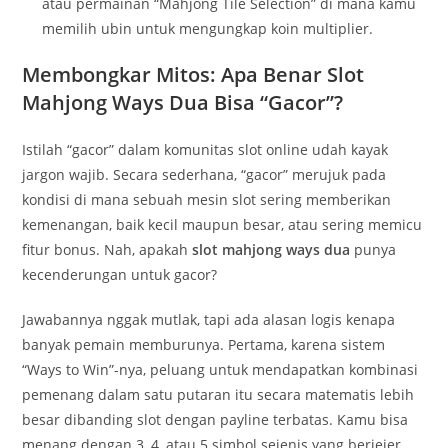
atau permainan “Mahjong Tile Selection” di mana kamu
memilih ubin untuk mengungkap koin multiplier.
Membongkar Mitos: Apa Benar Slot
Mahjong Ways Dua Bisa “Gacor”?
Istilah “gacor” dalam komunitas slot online udah kayak
jargon wajib. Secara sederhana, “gacor” merujuk pada
kondisi di mana sebuah mesin slot sering memberikan
kemenangan, baik kecil maupun besar, atau sering memicu
fitur bonus. Nah, apakah
slot mahjong ways dua
punya
kecenderungan untuk gacor?
Jawabannya nggak mutlak, tapi ada alasan logis kenapa
banyak pemain memburunya. Pertama, karena sistem
“Ways to Win”-nya, peluang untuk mendapatkan kombinasi
pemenang dalam satu putaran itu secara matematis lebih
besar dibanding slot dengan payline terbatas. Kamu bisa
menang dengan 3, 4, atau 5 simbol sejenis yang berjejer,