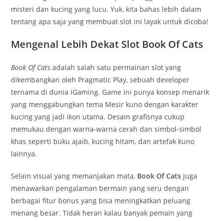
misteri dan kucing yang lucu. Yuk, kita bahas lebih dalam
tentang apa saja yang membuat slot ini layak untuk dicoba!
Mengenal Lebih Dekat Slot Book Of Cats
Book Of Cats
adalah salah satu permainan slot yang
dikembangkan oleh Pragmatic Play, sebuah developer
ternama di dunia iGaming. Game ini punya konsep menarik
yang menggabungkan tema Mesir kuno dengan karakter
kucing yang jadi ikon utama. Desain grafisnya cukup
memukau dengan warna-warna cerah dan simbol-simbol
khas seperti buku ajaib, kucing hitam, dan artefak kuno
lainnya.
Selain visual yang memanjakan mata,
Book Of Cats
juga
menawarkan pengalaman bermain yang seru dengan
berbagai fitur bonus yang bisa meningkatkan peluang
menang besar. Tidak heran kalau banyak pemain yang