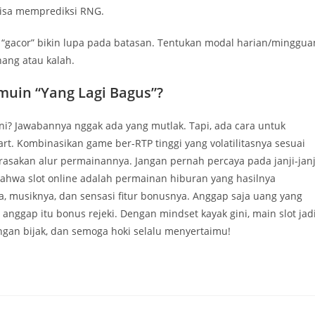
bisa memprediksi RNG.
“gacor” bikin lupa pada batasan. Tentukan modal harian/minggua
nang atau kalah.
muin “Yang Lagi Bagus”?
ni? Jawabannya nggak ada yang mutlak. Tapi, ada cara untuk
. Kombinasikan game ber-RTP tinggi yang volatilitasnya sesuai
asakan alur permainannya. Jangan pernah percaya pada janji-janj
 bahwa slot online adalah permainan hiburan yang hasilnya
, musiknya, dan sensasi fitur bonusnya. Anggap saja uang yang
nggap itu bonus rejeki. Dengan mindset kayak gini, main slot jad
engan bijak, dan semoga hoki selalu menyertaimu!