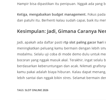
Hampir bisa dipastikan itu penipuan. Nggak ada yang 
Ketiga, mengabaikan budget management.
Fokus pada 
dan patuhi itu. Berhenti kalau sudah capai, baik itu me
Kesimpulan: Jadi, Gimana Caranya Ne
Jadi, apakah ada daftar pasti
rtp slot paling gacor hari
i
meningkatkan peluang kamu bermain dengan lebih smart
modalmu. Selalu uji coba di mode demo dulu untuk mer
bocoran yang nggak masuk akal. Terakhir, ingat selalu
berdasarkan keberuntungan dan acak. Nikmati grafisnya
kamu pakai adalah biaya hiburan. Kalau dapat menang, a
lebih santai dan nggak bikin stres. Selamat bermain d
TAGS
:
SLOT ONLINE 2026