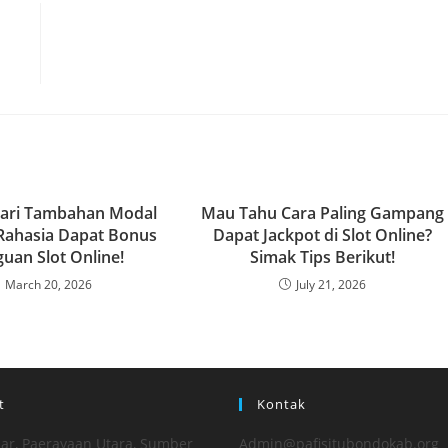
Cari Tambahan Modal
Mau Tahu Cara Paling Gampang
 Rahasia Dapat Bonus
Dapat Jackpot di Slot Online?
uan Slot Online!
Simak Tips Berikut!
March 20, 2026
July 21, 2026
t
Kontak
nar, Paerayaan Utara, Sumber
Admin@pafisitubondokab.org