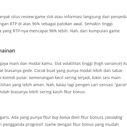
Banyak situs review game slot atau informasi langsung dari penyedi
an RTP di atas 96% sebagai patokan awal. Semakin tinggi,
a yang RTP-nya mencapai 98% lebih. Nah, dari kumpulan game
rmainan
ya main dan modal kamu. Slot volatilitas tinggi (high variance) it
pat biasanya gede. Cocok buat yang punya modal lebih dan sabar.
ak komidi putar: kemenangan kecil sering terjadi, bikin sesi main
pilihan yang lebih aman. Nah, kalau lagi pengen cari sensasi “gacor
endah biasanya lebih sering kasih fitur bonus.
aris. Ada yang punya fitur
buy bonus
(beli fitur bonus),
cascading
an pengganda progresif. Game dengan fitur bonus yang mudah