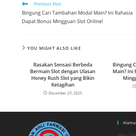
Read
Previous Post
more
Bingung Cari Tambahan Modal Main? Ini Rahasia
articles
Dapat Bonus Mingguan Slot Online!
YOU MIGHT ALSO LIKE
Rasakan Sensasi Berbeda
Bingung 
Bermain Slot dengan Ulasan
Main? Ini
Honey Rush Slot yang Bikin
Mingg
Ketagihan
December 27, 2025
Alama
Jalan So