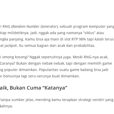
eh RNG (
Random Number Generator
), sebuah program komputer yan
iap milidetiknya. Jadi, nggak ada yang namanya “siklus” atau
angka panjang. Kamu bisa aja main di slot RTP 98% tapi kalah terus
t jackpot. Itu semua bagian dari acak dan probabilitas.
i omong kosong? Nggak sepenuhnya juga. Meski RNG-nya acak,
 Caranya? Bukan dengan nebak-nebak, tapi dengan memilih game
g populer dimainkan. Popularitas suatu game kadang bisa jadi
tur bonusnya lagi seru-serunya buat dimainkan.
baik, Bukan Cuma “Katanya”
” tanpa sumber jelas, mending kamu terapkan strategi sendiri yang
gkahnya.