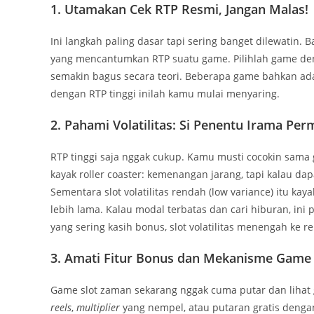
1. Utamakan Cek RTP Resmi, Jangan Malas!
Ini langkah paling dasar tapi sering banget dilewatin. 
yang mencantumkan RTP suatu game. Pilihlah game deng
semakin bagus secara teori. Beberapa game bahkan ad
dengan RTP tinggi inilah kamu mulai menyaring.
2. Pahami Volatilitas: Si Penentu Irama Pe
RTP tinggi saja nggak cukup. Kamu musti cocokin sama ga
kayak roller coaster: kemenangan jarang, tapi kalau da
Sementara slot volatilitas rendah (low variance) itu kay
lebih lama. Kalau modal terbatas dan cari hiburan, ini 
yang sering kasih bonus, slot volatilitas menengah ke r
3. Amati Fitur Bonus dan Mekanisme Game
Game slot zaman sekarang nggak cuma putar dan lihat g
reels
,
multiplier
yang nempel, atau putaran gratis deng