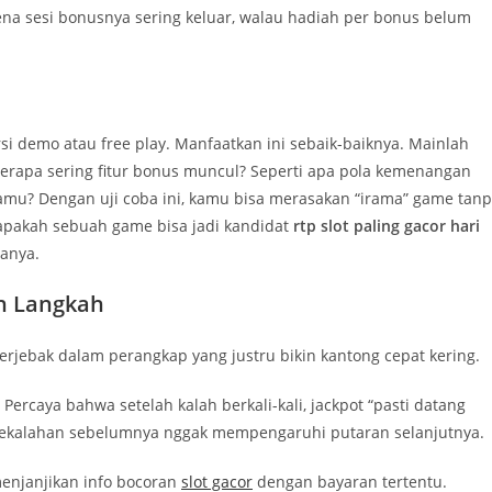
arena sesi bonusnya sering keluar, walau hadiah per bonus belum
si demo atau free play. Manfaatkan ini sebaik-baiknya. Mainlah
erapa sering fitur bonus muncul? Seperti apa pola kemenangan
amu? Dengan uji coba ini, kamu bisa merasakan “irama” game tan
 apakah sebuah game bisa jadi kandidat
rtp slot paling gacor hari
anya.
ah Langkah
erjebak dalam perangkap yang justru bikin kantong cepat kering.
 Percaya bahwa setelah kalah berkali-kali, jackpot “pasti datang
. Kekalahan sebelumnya nggak mempengaruhi putaran selanjutnya.
enjanjikan info bocoran
slot gacor
dengan bayaran tertentu.