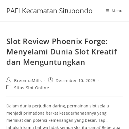
Skip
PAFI Kecamatan Situbondo
to
Menu
content
Slot Review Phoenix Forge:
Menyelami Dunia Slot Kreatif
dan Menguntungkan
Post
Post
BreonnaMills
December 10, 2025
author:
published:
Post
Situs Slot Online
category:
Dalam dunia perjudian daring, permainan slot selalu
menjadi primadona berkat kesederhanaannya yang
memikat dan potensi kemenangan yang besar. Tapi,
tahukah kamu bahwa tidak semua slot itu sama? Beberapa