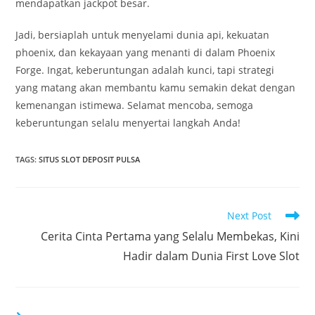
mendapatkan jackpot besar.
Jadi, bersiaplah untuk menyelami dunia api, kekuatan
phoenix, dan kekayaan yang menanti di dalam Phoenix
Forge. Ingat, keberuntungan adalah kunci, tapi strategi
yang matang akan membantu kamu semakin dekat dengan
kemenangan istimewa. Selamat mencoba, semoga
keberuntungan selalu menyertai langkah Anda!
TAGS
:
SITUS SLOT DEPOSIT PULSA
Read
Next Post
more
Cerita Cinta Pertama yang Selalu Membekas, Kini
articles
Hadir dalam Dunia First Love Slot