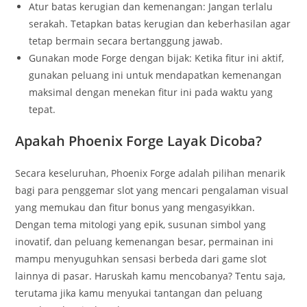
Atur batas kerugian dan kemenangan: Jangan terlalu
serakah. Tetapkan batas kerugian dan keberhasilan agar
tetap bermain secara bertanggung jawab.
Gunakan mode Forge dengan bijak: Ketika fitur ini aktif,
gunakan peluang ini untuk mendapatkan kemenangan
maksimal dengan menekan fitur ini pada waktu yang
tepat.
Apakah Phoenix Forge Layak Dicoba?
Secara keseluruhan, Phoenix Forge adalah pilihan menarik
bagi para penggemar slot yang mencari pengalaman visual
yang memukau dan fitur bonus yang mengasyikkan.
Dengan tema mitologi yang epik, susunan simbol yang
inovatif, dan peluang kemenangan besar, permainan ini
mampu menyuguhkan sensasi berbeda dari game slot
lainnya di pasar. Haruskah kamu mencobanya? Tentu saja,
terutama jika kamu menyukai tantangan dan peluang