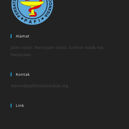
Alamat
Jalan Sonar, Paerayaan Utara, Sumber Kolak, Kec.
Panarukan
Kontak
Admin@pafisitubondokab.org
Link