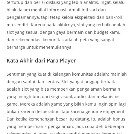
tertutup dan berisi diskusi yang lebih analitis. Ingat, selalu
bijak dalam menilai informasi. Ambil inti sari dan
pengalamannya, tapi tetap kelola ekspektasi dan bankroll-
mu sendiri. Karena pada akhirnya, slot yang terbaik adalah
slot yang sesuai dengan gaya bermain dan budget kamu,
dan rekomendasi komunitas adalah peta yang sangat
berharga untuk menemukannya.
Kata Akhir dari Para Player
Sentimen yang kuat di kalangan komunitas adalah: mainlah
dengan santai dan cerdas. Slot yang dianggap terbaik
adalah slot yang bisa memberikan pengalaman bermain
yang menghibur, dari segi visual, audio, dan mekanisme
game. Mereka adalah game yang bikin kamu ingin spin lagi
bukan karena desperation, tapi karena genuine enjoyment.
Dan ketika kemenangan besar itu datang, itu adalah bonus
yang mempermanis pengalaman. Jadi, coba deh beberapa
rekomendasi di atas, rasakan sendiri mengapa komunitas