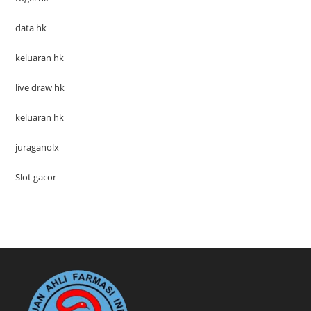
data hk
keluaran hk
live draw hk
keluaran hk
juraganolx
Slot gacor