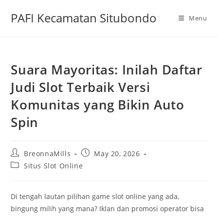
Skip
PAFI Kecamatan Situbondo
to
Menu
content
Suara Mayoritas: Inilah Daftar
Judi Slot Terbaik Versi
Komunitas yang Bikin Auto
Spin
Post
Post
BreonnaMills
May 20, 2026
author:
published:
Post
Situs Slot Online
category:
Di tengah lautan pilihan game slot online yang ada,
bingung milih yang mana? Iklan dan promosi operator bisa