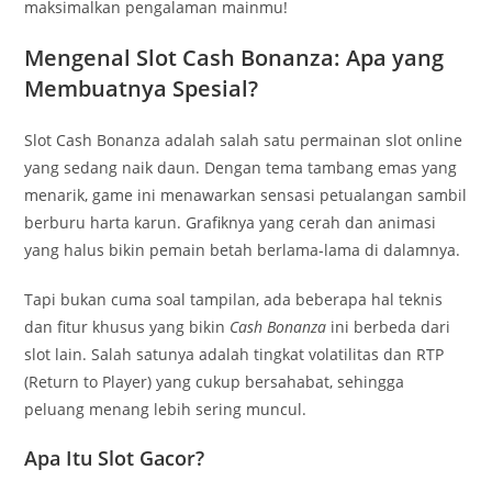
maksimalkan pengalaman mainmu!
Mengenal Slot Cash Bonanza: Apa yang
Membuatnya Spesial?
Slot Cash Bonanza adalah salah satu permainan slot online
yang sedang naik daun. Dengan tema tambang emas yang
menarik, game ini menawarkan sensasi petualangan sambil
berburu harta karun. Grafiknya yang cerah dan animasi
yang halus bikin pemain betah berlama-lama di dalamnya.
Tapi bukan cuma soal tampilan, ada beberapa hal teknis
dan fitur khusus yang bikin
Cash Bonanza
ini berbeda dari
slot lain. Salah satunya adalah tingkat volatilitas dan RTP
(Return to Player) yang cukup bersahabat, sehingga
peluang menang lebih sering muncul.
Apa Itu Slot Gacor?