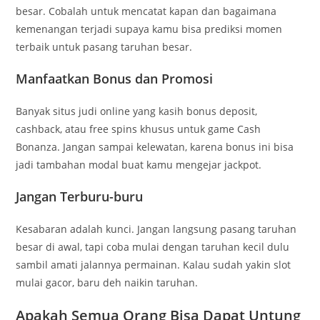
besar. Cobalah untuk mencatat kapan dan bagaimana
kemenangan terjadi supaya kamu bisa prediksi momen
terbaik untuk pasang taruhan besar.
Manfaatkan Bonus dan Promosi
Banyak situs judi online yang kasih bonus deposit,
cashback, atau free spins khusus untuk game Cash
Bonanza. Jangan sampai kelewatan, karena bonus ini bisa
jadi tambahan modal buat kamu mengejar jackpot.
Jangan Terburu-buru
Kesabaran adalah kunci. Jangan langsung pasang taruhan
besar di awal, tapi coba mulai dengan taruhan kecil dulu
sambil amati jalannya permainan. Kalau sudah yakin slot
mulai gacor, baru deh naikin taruhan.
Apakah Semua Orang Bisa Dapat Untung