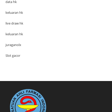
data hk
keluaran hk
live draw hk
keluaran hk
juraganolx
Slot gacor