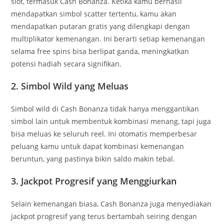
slot, termasuk Cash Bonanza. Ketika kamu berhasil
mendapatkan simbol scatter tertentu, kamu akan
mendapatkan putaran gratis yang dilengkapi dengan
multiplikator kemenangan. Ini berarti setiap kemenangan
selama free spins bisa berlipat ganda, meningkatkan
potensi hadiah secara signifikan.
2. Simbol Wild yang Meluas
Simbol wild di Cash Bonanza tidak hanya menggantikan
simbol lain untuk membentuk kombinasi menang, tapi juga
bisa meluas ke seluruh reel. Ini otomatis memperbesar
peluang kamu untuk dapat kombinasi kemenangan
beruntun, yang pastinya bikin saldo makin tebal.
3. Jackpot Progresif yang Menggiurkan
Selain kemenangan biasa, Cash Bonanza juga menyediakan
jackpot progresif yang terus bertambah seiring dengan