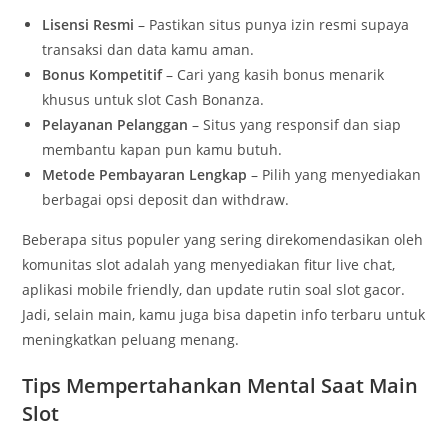
Lisensi Resmi
– Pastikan situs punya izin resmi supaya
transaksi dan data kamu aman.
Bonus Kompetitif
– Cari yang kasih bonus menarik
khusus untuk slot Cash Bonanza.
Pelayanan Pelanggan
– Situs yang responsif dan siap
membantu kapan pun kamu butuh.
Metode Pembayaran Lengkap
– Pilih yang menyediakan
berbagai opsi deposit dan withdraw.
Beberapa situs populer yang sering direkomendasikan oleh
komunitas slot adalah yang menyediakan fitur live chat,
aplikasi mobile friendly, dan update rutin soal slot gacor.
Jadi, selain main, kamu juga bisa dapetin info terbaru untuk
meningkatkan peluang menang.
Tips Mempertahankan Mental Saat Main
Slot