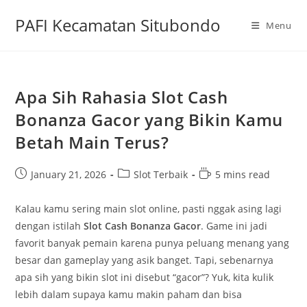
Skip
PAFI Kecamatan Situbondo
to
Menu
content
Apa Sih Rahasia Slot Cash
Bonanza Gacor yang Bikin Kamu
Betah Main Terus?
Post
Post
Reading
January 21, 2026
Slot Terbaik
5 mins read
published:
category:
time:
Kalau kamu sering main slot online, pasti nggak asing lagi
dengan istilah
Slot Cash Bonanza Gacor
. Game ini jadi
favorit banyak pemain karena punya peluang menang yang
besar dan gameplay yang asik banget. Tapi, sebenarnya
apa sih yang bikin slot ini disebut “gacor”? Yuk, kita kulik
lebih dalam supaya kamu makin paham dan bisa