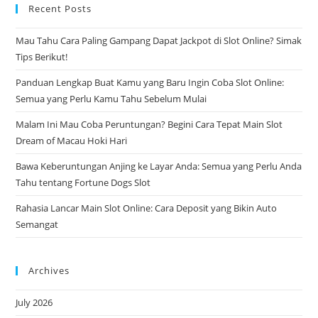
Recent Posts
clo
the
Mau Tahu Cara Paling Gampang Dapat Jackpot di Slot Online? Simak
sea
Tips Berikut!
pan
Panduan Lengkap Buat Kamu yang Baru Ingin Coba Slot Online:
Semua yang Perlu Kamu Tahu Sebelum Mulai
Malam Ini Mau Coba Peruntungan? Begini Cara Tepat Main Slot
Dream of Macau Hoki Hari
Bawa Keberuntungan Anjing ke Layar Anda: Semua yang Perlu Anda
Tahu tentang Fortune Dogs Slot
Rahasia Lancar Main Slot Online: Cara Deposit yang Bikin Auto
Semangat
Archives
July 2026