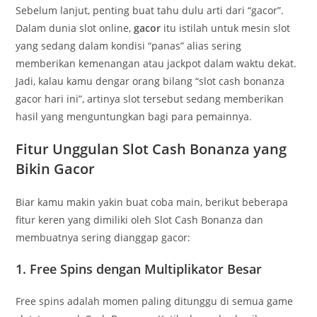
Sebelum lanjut, penting buat tahu dulu arti dari “gacor”.
Dalam dunia slot online,
gacor
itu istilah untuk mesin slot
yang sedang dalam kondisi “panas” alias sering
memberikan kemenangan atau jackpot dalam waktu dekat.
Jadi, kalau kamu dengar orang bilang “slot cash bonanza
gacor hari ini”, artinya slot tersebut sedang memberikan
hasil yang menguntungkan bagi para pemainnya.
Fitur Unggulan Slot Cash Bonanza yang
Bikin Gacor
Biar kamu makin yakin buat coba main, berikut beberapa
fitur keren yang dimiliki oleh Slot Cash Bonanza dan
membuatnya sering dianggap gacor:
1. Free Spins dengan Multiplikator Besar
Free spins adalah momen paling ditunggu di semua game