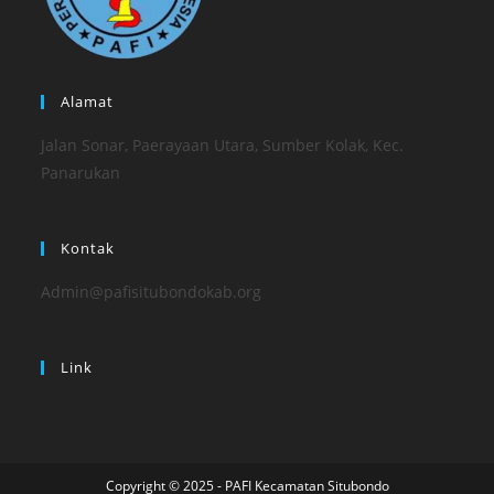
Alamat
Jalan Sonar, Paerayaan Utara, Sumber Kolak, Kec.
Panarukan
Kontak
Admin@pafisitubondokab.org
Link
Copyright © 2025 - PAFI Kecamatan Situbondo