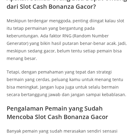
dari Slot Cash Bonanza Gacor?
Meskipun terdengar menggoda, penting diingat kalau slot
itu tetap permainan yang bergantung pada
keberuntungan. Ada faktor RNG (Random Number
Generator) yang bikin hasil putaran benar-benar acak. Jadi,
meskipun sedang gacor, belum tentu setiap pemain bisa
menang besar.
Tetapi, dengan pemahaman yang tepat dan strategi
bermain yang cerdas, peluang kamu untuk menang tentu
bisa meningkat. Jangan lupa juga untuk selalu bermain
secara bertanggung jawab dan jangan sampai kebablasan.
Pengalaman Pemain yang Sudah
Mencoba Slot Cash Bonanza Gacor
Banyak pemain yang sudah merasakan sendiri sensasi