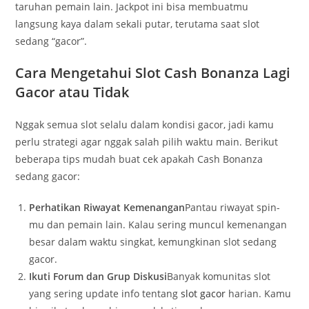
taruhan pemain lain. Jackpot ini bisa membuatmu
langsung kaya dalam sekali putar, terutama saat slot
sedang “gacor”.
Cara Mengetahui Slot Cash Bonanza Lagi
Gacor atau Tidak
Nggak semua slot selalu dalam kondisi gacor, jadi kamu
perlu strategi agar nggak salah pilih waktu main. Berikut
beberapa tips mudah buat cek apakah Cash Bonanza
sedang gacor:
Perhatikan Riwayat Kemenangan
Pantau riwayat spin-
mu dan pemain lain. Kalau sering muncul kemenangan
besar dalam waktu singkat, kemungkinan slot sedang
gacor.
Ikuti Forum dan Grup Diskusi
Banyak komunitas slot
yang sering update info tentang
slot gacor
harian. Kamu