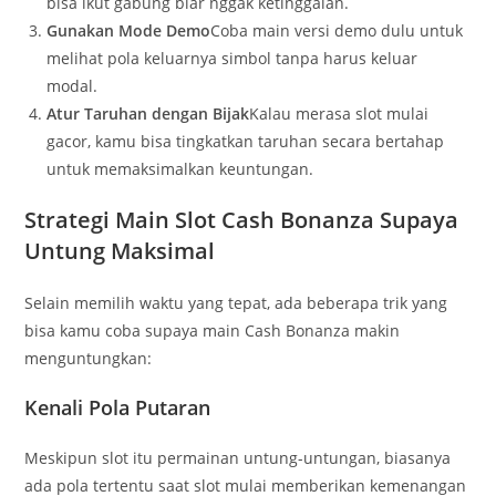
bisa ikut gabung biar nggak ketinggalan.
Gunakan Mode Demo
Coba main versi demo dulu untuk
melihat pola keluarnya simbol tanpa harus keluar
modal.
Atur Taruhan dengan Bijak
Kalau merasa slot mulai
gacor, kamu bisa tingkatkan taruhan secara bertahap
untuk memaksimalkan keuntungan.
Strategi Main Slot Cash Bonanza Supaya
Untung Maksimal
Selain memilih waktu yang tepat, ada beberapa trik yang
bisa kamu coba supaya main Cash Bonanza makin
menguntungkan:
Kenali Pola Putaran
Meskipun slot itu permainan untung-untungan, biasanya
ada pola tertentu saat slot mulai memberikan kemenangan