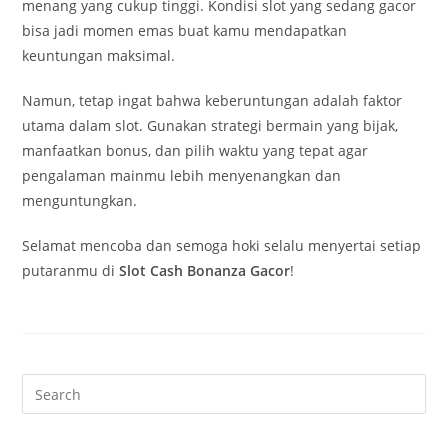
menang yang cukup tinggi. Kondisi slot yang sedang gacor
bisa jadi momen emas buat kamu mendapatkan
keuntungan maksimal.
Namun, tetap ingat bahwa keberuntungan adalah faktor
utama dalam slot. Gunakan strategi bermain yang bijak,
manfaatkan bonus, dan pilih waktu yang tepat agar
pengalaman mainmu lebih menyenangkan dan
menguntungkan.
Selamat mencoba dan semoga hoki selalu menyertai setiap
putaranmu di
Slot Cash Bonanza Gacor
!
Pre
Es
to