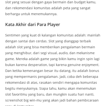
slot yang sesuai dengan gaya bermain dan budget kamu,
dan rekomendasi komunitas adalah peta yang sangat
berharga untuk menemukannya.
Kata Akhir dari Para Player
Sentimen yang kuat di kalangan komunitas adalah: mainlah
dengan santai dan cerdas. Slot yang dianggap terbaik
adalah slot yang bisa memberikan pengalaman bermain
yang menghibur, dari segi visual, audio, dan mekanisme
game. Mereka adalah game yang bikin kamu ingin spin lagi
bukan karena desperation, tapi karena genuine enjoyment.
Dan ketika kemenangan besar itu datang, itu adalah bonus
yang mempermanis pengalaman. Jadi, coba deh beberapa
rekomendasi di atas, rasakan sendiri mengapa komunitas
begitu menyukainya. Siapa tahu, kamu akan menemukan
slot favoritmu yang baru, dan mungkin suatu hari nanti,
screenshot big win-mu yang akan jadi bahan pembicaraan