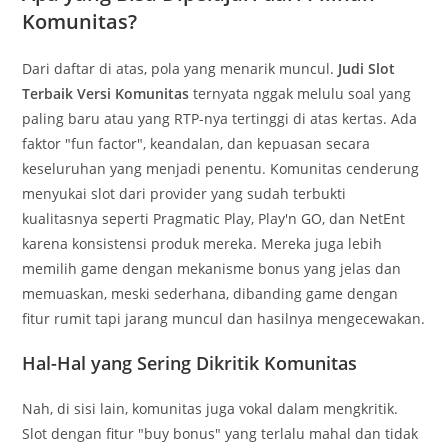
Komunitas?
Dari daftar di atas, pola yang menarik muncul.
Judi Slot
Terbaik Versi Komunitas
ternyata nggak melulu soal yang
paling baru atau yang RTP-nya tertinggi di atas kertas. Ada
faktor "fun factor", keandalan, dan kepuasan secara
keseluruhan yang menjadi penentu. Komunitas cenderung
menyukai slot dari provider yang sudah terbukti
kualitasnya seperti Pragmatic Play, Play'n GO, dan NetEnt
karena konsistensi produk mereka. Mereka juga lebih
memilih game dengan mekanisme bonus yang jelas dan
memuaskan, meski sederhana, dibanding game dengan
fitur rumit tapi jarang muncul dan hasilnya mengecewakan.
Hal-Hal yang Sering Dikritik Komunitas
Nah, di sisi lain, komunitas juga vokal dalam mengkritik.
Slot dengan fitur "buy bonus" yang terlalu mahal dan tidak