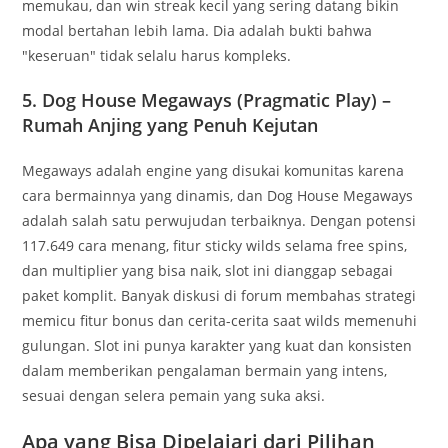
memukau, dan win streak kecil yang sering datang bikin
modal bertahan lebih lama. Dia adalah bukti bahwa
"keseruan" tidak selalu harus kompleks.
5. Dog House Megaways (Pragmatic Play) –
Rumah Anjing yang Penuh Kejutan
Megaways adalah engine yang disukai komunitas karena
cara bermainnya yang dinamis, dan Dog House Megaways
adalah salah satu perwujudan terbaiknya. Dengan potensi
117.649 cara menang, fitur sticky wilds selama free spins,
dan multiplier yang bisa naik, slot ini dianggap sebagai
paket komplit. Banyak diskusi di forum membahas strategi
memicu fitur bonus dan cerita-cerita saat wilds memenuhi
gulungan. Slot ini punya karakter yang kuat dan konsisten
dalam memberikan pengalaman bermain yang intens,
sesuai dengan selera pemain yang suka aksi.
Apa yang Bisa Dipelajari dari Pilihan